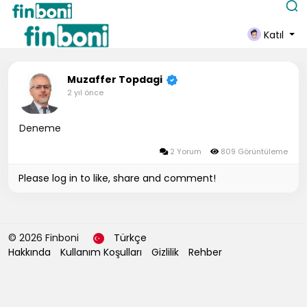
Katıl
Muzaffer Topdagi
2 yıl önce
Deneme
2 Yorum
809 Görüntüleme
Please log in to like, share and comment!
© 2026 Finboni
Türkçe
Hakkında
Kullanım Koşulları
Gizlilik
Rehber